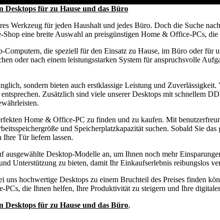
n Desktops für zu Hause und das Büro
htbares Werkzeug für jeden Haushalt und jedes Büro. Doch die Suche n
ne-Shop eine breite Auswahl an preisgünstigen Home & Office-PCs, die
-Computern, die speziell für den Einsatz zu Hause, im Büro oder für 
uchen oder nach einem leistungsstarken System für anspruchsvolle Aufg
ich, sondern bieten auch erstklassige Leistung und Zuverlässigkeit. V
ntsprechen. Zusätzlich sind viele unserer Desktops mit schnellem DDR4
ewährleisten.
rfekten Home & Office-PC zu finden und zu kaufen. Mit benutzerfreund
rbeitsspeichergröße und Speicherplatzkapazität suchen. Sobald Sie d
 Ihre Tür liefern lassen.
auf ausgewählte Desktop-Modelle an, um Ihnen noch mehr Einsparung
nd Unterstützung zu bieten, damit Ihr Einkaufserlebnis reibungslos ver
i uns hochwertige Desktops zu einem Bruchteil des Preises finden kö
s, die Ihnen helfen, Ihre Produktivität zu steigern und Ihre digitalen
n Desktops für zu Hause und das Büro
,