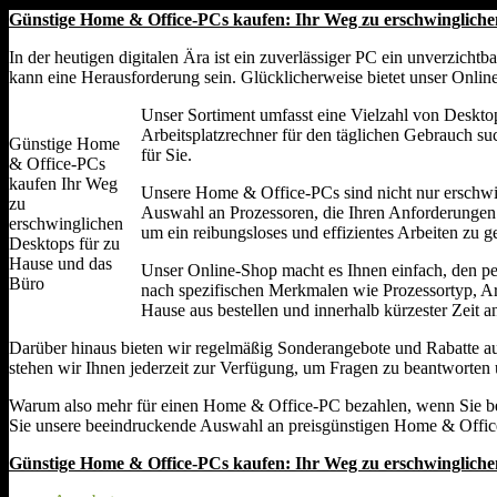
Günstige Home & Office-PCs kaufen: Ihr Weg zu erschwingliche
In der heutigen digitalen Ära ist ein zuverlässiger PC ein unverzic
kann eine Herausforderung sein. Glücklicherweise bietet unser Onli
Unser Sortiment umfasst eine Vielzahl von Desktop
Arbeitsplatzrechner für den täglichen Gebrauch s
Günstige Home
für Sie.
& Office-PCs
kaufen Ihr Weg
Unsere Home & Office-PCs sind nicht nur erschwingl
zu
Auswahl an Prozessoren, die Ihren Anforderungen e
erschwinglichen
um ein reibungsloses und effizientes Arbeiten zu g
Desktops für zu
Hause und das
Unser Online-Shop macht es Ihnen einfach, den pe
Büro
nach spezifischen Merkmalen wie Prozessortyp, A
Hause aus bestellen und innerhalb kürzester Zeit an
Darüber hinaus bieten wir regelmäßig Sonderangebote und Rabatte 
stehen wir Ihnen jederzeit zur Verfügung, um Fragen zu beantworten u
Warum also mehr für einen Home & Office-PC bezahlen, wenn Sie be
Sie unsere beeindruckende Auswahl an preisgünstigen Home & Office-PC
Günstige Home & Office-PCs kaufen: Ihr Weg zu erschwingliche