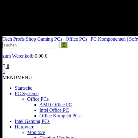
kontakt@tech-profis.de | Mo-Fr 09-18 Uhr
Kostenloser Versand ab 150€
14 Tage Widerrufsrecht
Tech Profis Shop
Gaming PCs | Office PCs | PC Komponenten | Softwa
zum Warenkorb
0,00
€
0
MENU
MENU
Startseite
PC Systeme
Office PCs
AMD Office PC
Intel Office PC
Office Komplett PCs
Intel Gaming PCs
Hardware
Monitore
Gaming Monitore