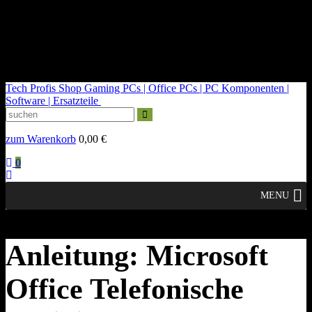
kontakt@tech-profis.de | Mo-Fr 09-18 Uhr
Kostenloser Versand ab 150€
14 Tage Widerrufsrecht
Tech Profis Shop
Gaming PCs | Office PCs | PC Komponenten |
Software | Ersatzteile
zum Warenkorb
0,00
€
0
MENU
Anleitung: Microsoft
Office Telefonische