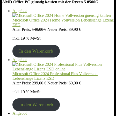
AMD Office PC günstig kaufen mit der Ryzen 5 8500G
Produkt
Angebot
im
Angebot
Microsoft Office 2024 Home Vollversion Lebenslange Lizenz
ESD
Ursprünglicher
Aktueller
Alter Preis:
149,00
€
Neuer Preis:
89,90
€
Preis
Preis
inkl. 19 % MwSt.
war:
ist:
149,00 €
89,90 €.
In den Warenkorb
Produkt
Angebot
im
Angebot
Microsoft Office 2024 Professional Plus Vollversion
Lebenslange Lizenz ESD
Ursprünglicher
Aktueller
Alter Preis:
299,00
€
Neuer Preis:
69,90
€
Preis
Preis
inkl. 19 % MwSt.
war:
ist:
299,00 €
69,90 €.
In den Warenkorb
Produkt
Angebot