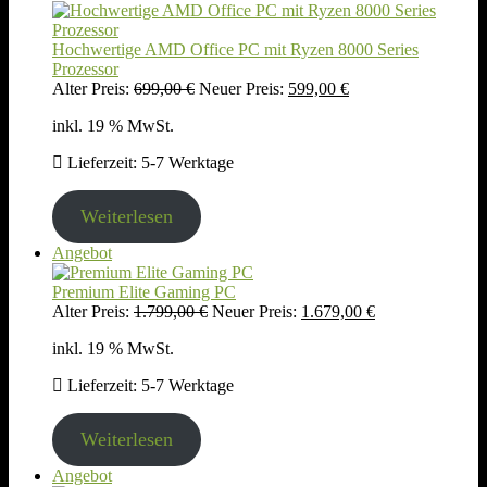
im
Angebot
Hochwertige AMD Office PC mit Ryzen 8000 Series
Prozessor
Ursprünglicher
Aktueller
Alter Preis:
699,00
€
Neuer Preis:
599,00
€
Preis
Preis
inkl. 19 % MwSt.
war:
ist:
699,00 €
599,00 €.
Lieferzeit:
5-7 Werktage
Weiterlesen
Produkt
Angebot
im
Angebot
Premium Elite Gaming PC
Ursprünglicher
Aktueller
Alter Preis:
1.799,00
€
Neuer Preis:
1.679,00
€
Preis
Preis
inkl. 19 % MwSt.
war:
ist:
1.799,00 €
1.679,00 €.
Lieferzeit:
5-7 Werktage
Weiterlesen
Produkt
Angebot