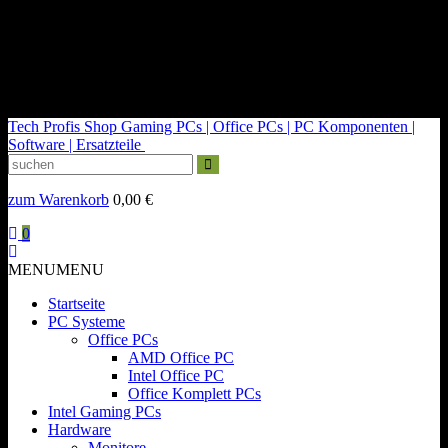
kontakt@tech-profis.de | Mo-Fr 09-18 Uhr
Kostenloser Versand ab 150€
14 Tage Widerrufsrecht
Tech Profis Shop
Gaming PCs | Office PCs | PC Komponenten |
Software | Ersatzteile
zum Warenkorb
0,00
€
0
MENU
MENU
Startseite
PC Systeme
Office PCs
AMD Office PC
Intel Office PC
Office Komplett PCs
Intel Gaming PCs
Hardware
Monitore