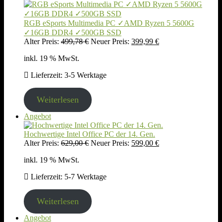
im
Angebot
RGB eSports Multimedia PC ✓AMD Ryzen 5 5600G
✓16GB DDR4 ✓500GB SSD
Ursprünglicher
Aktueller
Alter Preis:
499,78
€
Neuer Preis:
399,99
€
Preis
Preis
inkl. 19 % MwSt.
war:
ist:
499,78 €
399,99 €.
Lieferzeit:
3-5 Werktage
Weiterlesen
Produkt
Angebot
im
Angebot
Hochwertige Intel Office PC der 14. Gen.
Ursprünglicher
Aktueller
Alter Preis:
629,00
€
Neuer Preis:
599,00
€
Preis
Preis
inkl. 19 % MwSt.
war:
ist:
629,00 €
599,00 €.
Lieferzeit:
5-7 Werktage
Weiterlesen
Produkt
Angebot