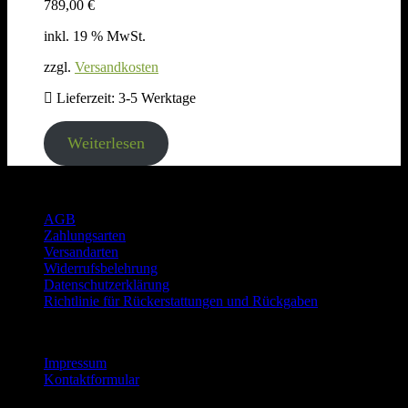
789,00
€
inkl. 19 % MwSt.
zzgl.
Versandkosten
Lieferzeit:
3-5 Werktage
Weiterlesen
Rechtliches
AGB
Zahlungsarten
Versandarten
Widerrufsbelehrung
Datenschutzerklärung
Richtlinie für Rückerstattungen und Rückgaben
Informationen
Impressum
Kontaktformular