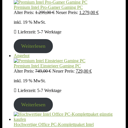
im
Angebot
Premium Intel Pro-Gamer Gaming PC
Ursprünglicher
Aktueller
Alter Preis:
1.299,00
€
Neuer Preis:
1.279,00
€
Preis
Preis
inkl. 19 % MwSt.
war:
ist:
1.299,00 €
1.279,00 €.
Lieferzeit:
5-7 Werktage
Weiterlesen
Produkt
Angebot
im
Angebot
Premium Intel Einsteiger Gaming PC
Ursprünglicher
Aktueller
Alter Preis:
749,00
€
Neuer Preis:
729,00
€
Preis
Preis
inkl. 19 % MwSt.
war:
ist:
749,00 €
729,00 €.
Lieferzeit:
5-7 Werktage
Weiterlesen
Hochwertige Office PC-Komplettpaket Intel