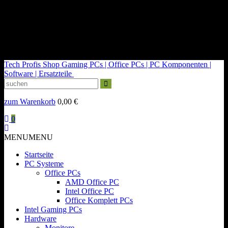
kontakt@tech-profis.de | Mo-Fr 09-18 Uhr
Kostenloser Versand ab 150€
14 Tage Widerrufsrecht
Tech Profis Shop
Gaming PCs | Office PCs | PC Komponenten |
Software | Ersatzteile
zum Warenkorb
0,00
€
0
MENU
MENU
Startseite
PC Systeme
Office PCs
AMD Office PC
Intel Office PC
Office Komplett PCs
Intel Gaming PCs
Hardware
Monitore