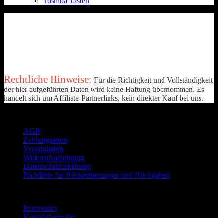
Toshiba Tasten
Rechtliche Hinweise:
Für die Richtigkeit und Vollständigkeit
der hier aufgeführten Daten wird keine Haftung übernommen. Es
handelt sich um Affiliate-Partnerlinks, kein direkter Kauf bei uns.
Rechtliches
AGB
Zahlungsarten
Versandarten
Widerrufsbelehrung
Datenschutzerklärung
Richtlinie für Rückerstattungen und Rückgaben
Informationen
Impressum
Kontaktformular