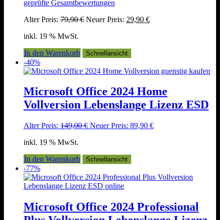
geprüfte Gesamtbewertungen
Ursprünglicher
Aktueller
Alter Preis:
79,90
€
Neuer Preis:
29,90
€
Preis
Preis
inkl. 19 % MwSt.
war:
ist:
79,90 €
29,90 €.
In den Warenkorb
Schnellansicht
-40%
Microsoft Office 2024 Home
Vollversion Lebenslange Lizenz ESD
Ursprünglicher
Aktueller
Alter Preis:
149,00
€
Neuer Preis:
89,90
€
Preis
Preis
inkl. 19 % MwSt.
war:
ist:
149,00 €
89,90 €.
In den Warenkorb
Schnellansicht
-77%
Microsoft Office 2024 Professional