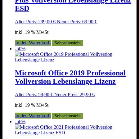
Plus Vollversion Lebenslange Lizenz
ESD
Ursprünglicher
Aktueller
Alter Preis:
299,00
€
Neuer Preis:
69,90
€
Preis
Preis
inkl. 19 % MwSt.
war:
ist:
299,00 €
69,90 €.
In den Warenkorb
Schnellansicht
-50%
Microsoft Office 2019 Professional
Vollversion Lebenslange Lizenz
Ursprünglicher
Aktueller
Alter Preis:
59,90
€
Neuer Preis:
29,90
€
Preis
Preis
inkl. 19 % MwSt.
war:
ist:
59,90 €
29,90 €.
In den Warenkorb
Schnellansicht
-56%