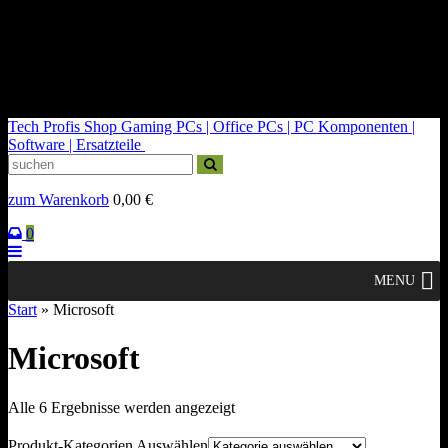
kontakt@tech-profis.de | Mo-Fr 09-18 Uhr
Kostenloser Versand ab 150€
14 Tage Widerrufsrecht
Tech Profis Shop
Gaming PCs | Office PCs | PC Komponenten |
Software | Ersatzteile
zum Warenkorb
0,00
€
0
MENU
Start
» Microsoft
Microsoft
Nach
Alle 6 Ergebnisse werden angezeigt
Durchschnittsbewertung
sortiert
Produkt-Kategorien Auswählen