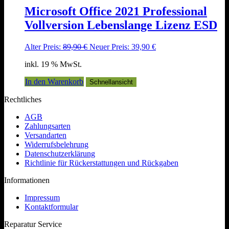
Microsoft Office 2021 Professional
Vollversion Lebenslange Lizenz ESD
Ursprünglicher
Aktueller
Alter Preis:
89,90
€
Neuer Preis:
39,90
€
Preis
Preis
inkl. 19 % MwSt.
war:
ist:
89,90 €
39,90 €.
In den Warenkorb
Schnellansicht
Rechtliches
AGB
Zahlungsarten
Versandarten
Widerrufsbelehrung
Datenschutzerklärung
Richtlinie für Rückerstattungen und Rückgaben
Informationen
Impressum
Kontaktformular
Reparatur Service