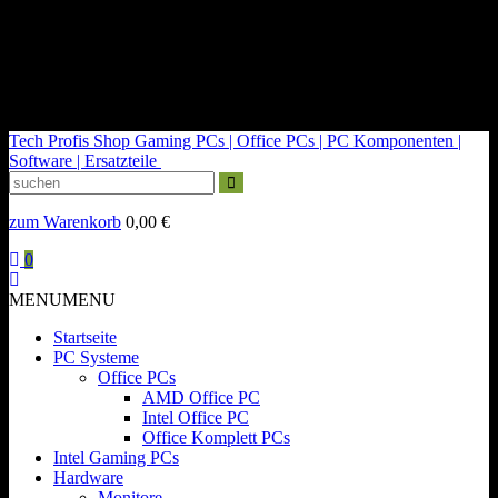
kontakt@tech-profis.de | Mo-Fr 09-18 Uhr
Kostenloser Versand ab 150€
14 Tage Widerrufsrecht
Tech Profis Shop
Gaming PCs | Office PCs | PC Komponenten |
Software | Ersatzteile
zum Warenkorb
0,00
€
0
MENU
MENU
Startseite
PC Systeme
Office PCs
AMD Office PC
Intel Office PC
Office Komplett PCs
Intel Gaming PCs
Hardware
Monitore