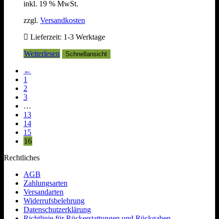
inkl. 19 % MwSt.
zzgl.
Versandkosten
Lieferzeit:
1-3 Werktage
Weiterlesen
Schnellansicht
←
1
2
3
…
13
14
15
16
Rechtliches
AGB
Zahlungsarten
Versandarten
Widerrufsbelehrung
Datenschutzerklärung
Richtlinie für Rückerstattungen und Rückgaben