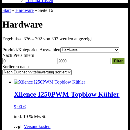
Toshiba Tasten
Start
»
Hardware
» Seite 16
Hardware
Nach
Ergebnisse 376 – 392 von 392 werden angezeigt
Durchschnittsbewert
sortiert
Produkt-Kategorien Auswählen
Nach Preis filtern
Min.
Max.
Filter
Preis
Preis
Sortieren nach
Xilence I250PWM Topblow Kühler
9,90
€
inkl. 19 % MwSt.
zzgl.
Versandkosten