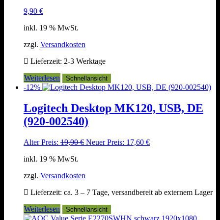
9,90
€
inkl. 19 % MwSt.
zzgl.
Versandkosten
Lieferzeit:
2-3 Werktage
Weiterlesen
Schnellansicht
-12%
Logitech Desktop MK120, USB, DE
(920-002540)
Ursprünglicher
Aktueller
Alter Preis:
19,90
€
Neuer Preis:
17,60
€
Preis
Preis
inkl. 19 % MwSt.
war:
ist:
19,90 €
17,60 €.
zzgl.
Versandkosten
Lieferzeit:
ca. 3 – 7 Tage, versandbereit ab externem Lager
Weiterlesen
Schnellansicht