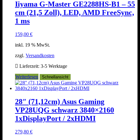
Iiyama G-Master GE2288HS-B1 – 55
cm (21,5 Zoll), LED, AMD FreeSync,
1 ms
159,00
€
inkl. 19 % MwSt.
zzgl.
Versandkosten
Lieferzeit:
3-5 Werktage
Weiterlesen
Schnellansicht
28″ (71,12cm) Asus Gaming
VP28UQG schwarz 3840×2160
1xDisplayPort / 2xHDMI
279,80
€