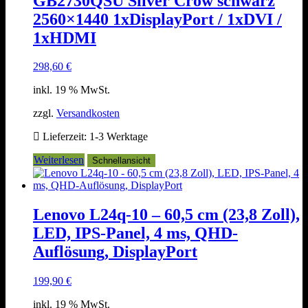
GB2730QSU Silver Crow schwarz
2560×1440 1xDisplayPort / 1xDVI /
1xHDMI
298,60
€
inkl. 19 % MwSt.
zzgl.
Versandkosten
Lieferzeit:
1-3 Werktage
Weiterlesen
Schnellansicht
Lenovo L24q-10 – 60,5 cm (23,8 Zoll),
LED, IPS-Panel, 4 ms, QHD-
Auflösung, DisplayPort
199,90
€
inkl. 19 % MwSt.