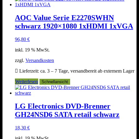
AOC Value Serie E2270SWHN
schwarz 1920×1080 1xHDMI 1xVGA
96,80
€
inkl. 19 % MwSt.
zzgl.
Versandkosten
Lieferzeit:
ca. 3 – 7 Tage, versandbereit ab externem Lager
Weiterlesen
Schnellansicht
LG Electronics DVD-Brenner
GH24NSD6 SATA retail schwarz
18,30
€
inkl. 19 % MwSt.